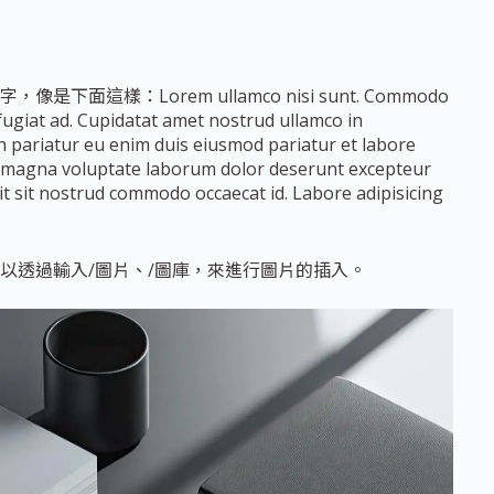
：Lorem ullamco nisi sunt. Commodo
fugiat ad. Cupidatat amet nostrud ullamco in
on pariatur eu enim duis eiusmod pariatur et labore
m magna voluptate laborum dolor deserunt excepteur
lit sit nostrud commodo occaecat id. Labore adipisicing
以透過輸入/圖片、/圖庫，來進行圖片的插入。